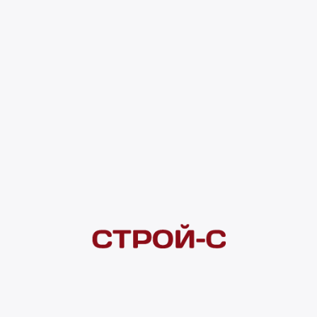
321 ₽
4 ×
1 000
₽
рассрочка
Нашли дешевле?
Сообщите об этом нам
и получите индивидуальную цену
Смотреть все товары в категории:
ОТВЕРТКИ