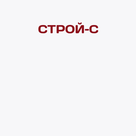
Покупателям
 сайта
Акции
Новинки
Хиты продаж
Стало дешевле
О доставке
Воз
Оплата
Юр. лицам
Кредитование
Правила акции
нии материалов с сайта ссылка на источник обязательна. Продол
нирования сайта, проведения ретаргетинга, статистических иссле
в.