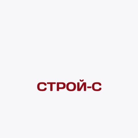
4 ×
1 000
₽
рассрочка
Нашли дешевле?
Сообщите об этом нам
и получите индивидуальную цену
Смотреть все товары в категории:
ПОЛИПРОПИЛЕН
Видеоконсультация