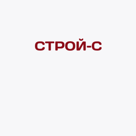
Покупателям
 сайта
Акции
Новинки
Хиты продаж
Стало дешевле
О доставке
Воз
Оплата
Юр. лицам
Кредитование
Правила акции
нии материалов с сайта ссылка на источник обязательна. Продол