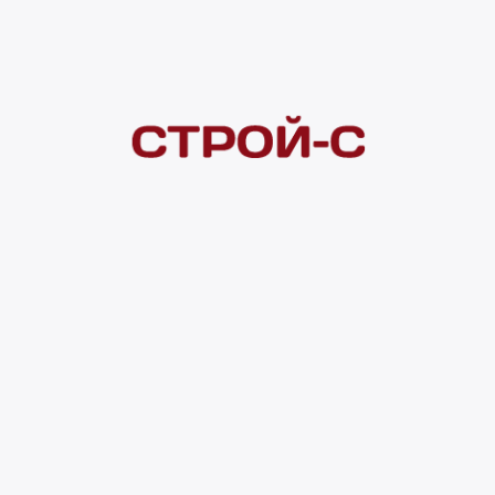
Покупателям
 сайта
Акции
Новинки
Хиты продаж
Стало дешевле
О доставке
Воз
Оплата
Юр. лицам
Кредитование
Правила акции
нии материалов с сайта ссылка на источник обязательна. Продол
нирования сайта, проведения ретаргетинга, статистических иссле
в.