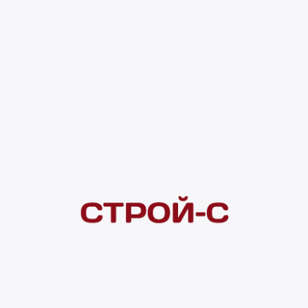
1 607 ₽
4 ×
1 000
₽
рассрочка
Нашли дешевле?
Сообщите об этом нам
и получите индивидуальную цену
Смотреть все товары в категории:
СМЕСИТЕЛИ ДЛЯ КУХОННЫХ МОЕК