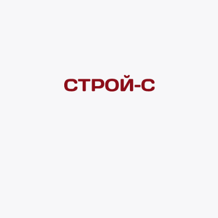
Покупателям
 сайта
Акции
Новинки
Хиты продаж
Стало дешевле
О доставке
Воз
Оплата
Юр. лицам
Кредитование
Правила акции