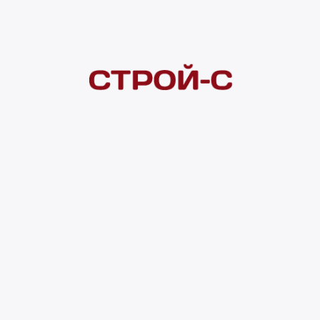
Покупателям
 сайта
Акции
Новинки
Хиты продаж
Стало дешевле
О доставке
Воз
Оплата
Юр. лицам
Кредитование
Правила акции
нии материалов с сайта ссылка на источник обязательна. Продол
нирования сайта, проведения ретаргетинга, статистических иссле
в.