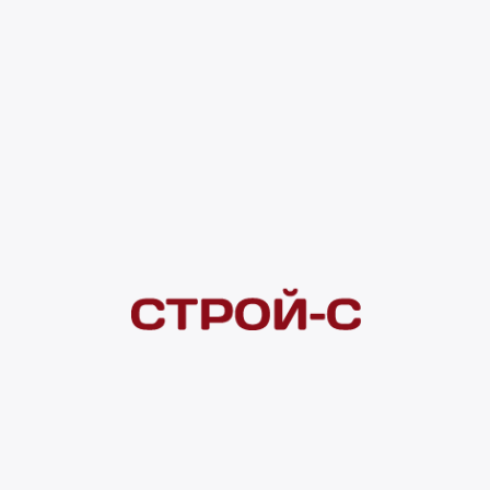
4 ×
1 000
₽
рассрочка
Нашли дешевле?
Сообщите об этом нам
и получите индивидуальную цену
Смотреть все товары в категории:
ВОДОСТОКИ DOCKE (ДЕКЕ)
Видеоконсультация