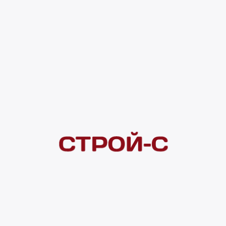
4 ×
1 000
₽
рассрочка
Нашли дешевле?
Сообщите об этом нам
и получите индивидуальную цену
Смотреть все товары в категории:
ЖИДКИЕ ОБОИ
Видеоконсультация